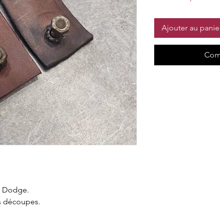
Ajouter au panie
Com
ur Dodge.
es découpes.