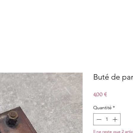
Buté de par
Prix
4,00 €
Quantité
*
Il ne reste que 2 arti