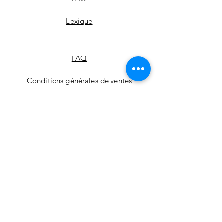
Lexique
FAQ
Conditions générales de ventes
Mentions légales
Lexiques
Où nous trouver
Politique
Politique de confidentialité
Politique en matière de cookies