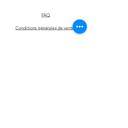
FAQ
Conditions générales de ventes
Mentions légales
Lexiques
Où nous trouver
Politique
Politique de confidentialité
Politique en matière de cookies
Conditions d'utilisation